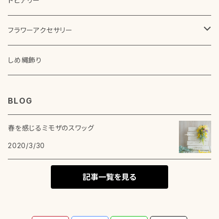
トピアリー
その他アレンジメント
アーティフィシャルフラワー（造花）
フラワーアクセサリー
ドライフラワー
コサージュ
しめ縄飾り
BLOG
春を感じるミモザのスワッグ
2020/3/30
記事一覧を見る