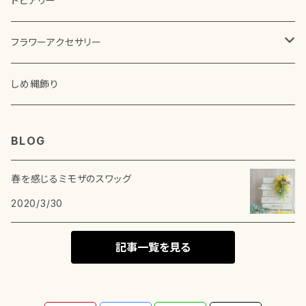
トピアリー
その他アレンジメント
アーティフィシャルフラワー（造花）
フラワーアクセサリー
ドライフラワー
コサージュ
しめ縄飾り
BLOG
春を感じるミモザのスワッグ
2020/3/30
記事一覧を見る