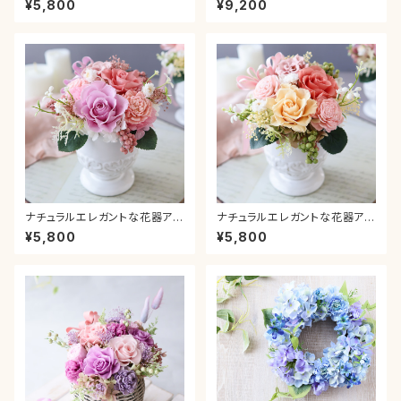
¥5,800
¥9,200
ホワイト グラデーション 母の
ーション カーネーション プレゼ
日 カーネーション プレゼン
ント ギフト 送別 贈り物 お祝い
ト ギフト 送別 贈り物 お
新築 退職 結婚 引っ越し 誕生日
祝い 新築 退職 結婚 引っ
還暦 卒業 入学
越し 誕生日 還暦 卒業 入
学
ナチュラルエレガントな花器アレ
ナチュラルエレガントな花器アレ
ンジメント＊ピンク 母の日 ピ
ンジメント＊オレンジ 母の日
¥5,800
¥5,800
ンク グラデーション カーネーシ
ピンク グラデーション カーネー
ョン プレゼント ギフト 送別 贈り
ション プレゼント ギフト 送別 贈
物 お祝い 新築 退職 結婚 引っ
り物 お祝い 新築 退職 結婚 引
越し 誕生日 還暦
っ越し 誕生日 還暦