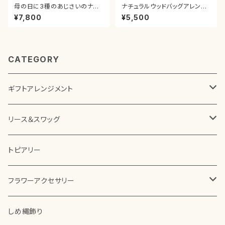
母の日に3種のあじさいのナチ
ナチュラルウッドバッグアレンジ
ュラルリース 紫陽花 夏 サ
タルトオレンジ カーネーション
¥7,800
¥5,500
マー あじさい 壁掛け 玄
ローズ 薔薇 お祝い 引っ越し祝
関 新築祝い ドア飾り プレ
い 誕生日 ギフト 母の日プレゼ
ゼント 贈り物 誕生日祝い
ント 贈り物 結婚祝い 退職祝い
退職祝い おしゃれ ブルー
プリザーブドフラワー
造花 母の日 アジサイ
CATEGORY
ギフトアレンジメント
ボックスアレンジメント
リース＆スワッグ
花器を使ったアレンジメント
プリザーブドフラワー
トピアリー
その他アレンジメント
アーティフィシャルフラワー（造花）
フラワーアクセサリー
ドライフラワー
コサージュ
しめ縄飾り