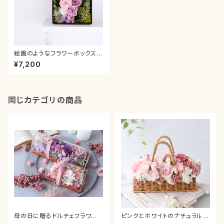
絵画のようなフラワーボックス＊
グラデーションパープル 母の
¥7,200
日 カーネーション プレゼン
ト ギフト 送別 贈り物 お
祝い 新築 退職 結婚 引っ
越し 誕生日 還暦 卒業 入
学 就職
同じカテゴリの商品
母の日に贈るドルチェフラワー
ピンクとホワイトのナチュラルバ
ボックスアレンジ(S) ピンク
スケット 母の日 ピンク グラデ