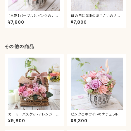
【早割】パープルとピンクのナチ
母の日に3種のあじさいのナチ
ュラルバスケット 母の日 ピン
ュラルリース 紫陽花 夏 サ
¥7,800
¥7,800
ク グラデーション カーネーショ
マー あじさい 壁掛け 玄
ン プレゼント ギフト 送別 贈り
関 新築祝い ドア飾り プレ
物 お祝い 新築 退職 結婚 引っ
ゼント 贈り物 誕生日祝い
越し 誕生日 還暦 卒業 入学
退職祝い おしゃれ ブルー
造花 母の日 アジサイ
その他の商品
カーリーバスケットアレンジ ミ
ピンクとホワイトのナチュラルバ
スティピンク カーネーション
スケット 母の日 ピンク グラデ
¥9,800
¥8,300
ローズ 薔薇 お祝い 引っ越
ーション カーネーション プレゼ
し祝い 誕生日 ギフト 母の
ント ギフト 送別 贈り物 お祝い