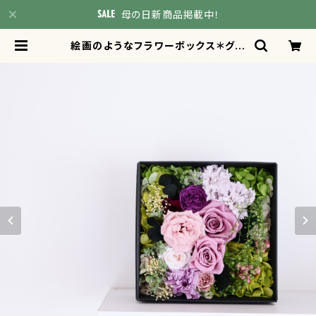
母の日新商品掲載中！
絵画のようなフラワーボックス＊グラ
デーションパープル 母の日 カーネ
ーション プレゼント ギフト 送
別 贈り物 お祝い 新築 退職
結婚 引っ越し 誕生日 還暦 卒
業 入学 就職 | Atelier Orang
ery