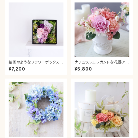
日プレゼント 贈り物 結婚祝
新築 退職 結婚 引っ越し 誕生日
い 退職祝い
還暦 卒業 入学
絵画のようなフラワーボックス＊
ナチュラルエレガントな花器アレ
グラデーションパープル 母の
ンジメント＊ピンク 母の日 ピ
¥7,200
¥5,800
日 カーネーション プレゼン
ンク グラデーション カーネーシ
ト ギフト 送別 贈り物 お
ョン プレゼント ギフト 送別 贈り
祝い 新築 退職 結婚 引っ
物 お祝い 新築 退職 結婚 引っ
越し 誕生日 還暦 卒業 入
越し 誕生日 還暦
学 就職