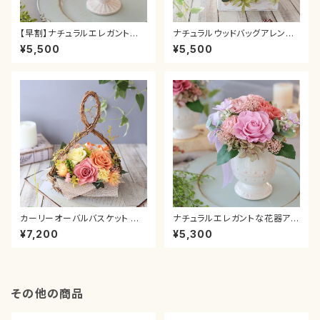
【早割】ナチュラルエレガントな
ナチュラルウッドバッグアレンジ
花器アレンジメント＊ピンク＊カ
タルトオレンジ カーネーション
¥5,500
¥5,500
ーネーション お祝い 引っ越
ローズ 薔薇 お祝い 引っ越し祝
し祝い 誕生日 ギフト 母の
い 誕生日 ギフト 母の日プレゼ
日プレゼント 贈り物 結婚祝
ント 贈り物 結婚祝い 退職祝い
い 退職祝い 両親贈呈 還暦
プリザーブドフラワー
祝い
カーリーオーバルバスケット オ
ナチュラルエレガントな花器アレ
レンジ カーネーション ローズ
ンジメント クリスタルピンク 母
¥7,200
¥5,300
薔薇 引っ越し 誕生日 ギフト 母
の日 カーネーション お祝い 引
の日 プレゼント 贈り物 結婚祝
っ越し祝い 誕生日 ギフト 母の
い 退職祝い プリザーブドフラワ
日 プレゼント 贈り物 結婚祝い
ー
退職祝い 両親贈呈 還暦祝い プ
リザーブドフラワー
その他の商品