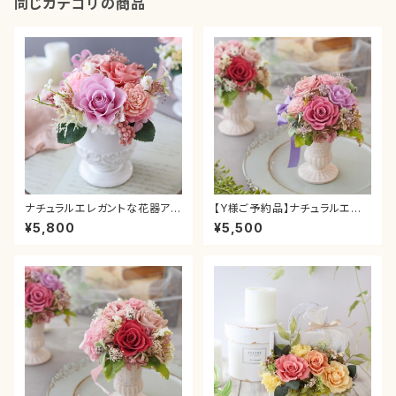
同じカテゴリの商品
ナチュラルエレガントな花器アレ
【Y様ご予約品】ナチュラルエレ
ンジメント＊ピンク 母の日 ピ
ガントな花器アレンジメント＊ピ
¥5,800
¥5,500
ンク グラデーション カーネーシ
ンクパープルミックス＊カーネー
ョン プレゼント ギフト 送別 贈り
ション お祝い 引っ越し祝
物 お祝い 新築 退職 結婚 引っ
い 誕生日 ギフト 母の日プ
越し 誕生日 還暦
レゼント 贈り物 結婚祝い
退職祝い 両親贈呈 還暦祝
い