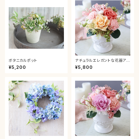
ボタニカルポット
ナチュラルエレガントな花器アレ
ンジメント＊オレンジ 母の日
¥5,200
¥5,800
ピンク グラデーション カーネー
ション プレゼント ギフト 送別 贈
り物 お祝い 新築 退職 結婚 引
っ越し 誕生日 還暦