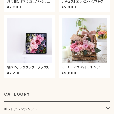
母の日に3種のあじさいのナチ
ナチュラルエレガントな花器アレ
ュラルリース 紫陽花 夏 サ
ンジメント＊ピンク 母の日 ピ
¥7,800
¥5,800
マー あじさい 壁掛け 玄
ンク グラデーション カーネーシ
関 新築祝い ドア飾り プレ
ョン プレゼント ギフト 送別 贈り
ゼント 贈り物 誕生日祝い
物 お祝い 新築 退職 結婚 引っ
退職祝い おしゃれ ブルー
越し 誕生日 還暦
造花 母の日 アジサイ
絵画のようなフラワーボックス＊
カーリーバスケットアレンジ ミ
アンティークピンク 母の日
スティピンク カーネーション
¥7,200
¥9,800
カーネーション プレゼント
ローズ 薔薇 お祝い 引っ越
ギフト 送別 贈り物 お祝
し祝い 誕生日 ギフト 母の
い 新築 退職 結婚 引っ越
日プレゼント 贈り物 結婚祝
し 誕生日 還暦 卒業 入
い 退職祝い
学 就職
CATEGORY
ギフトアレンジメント