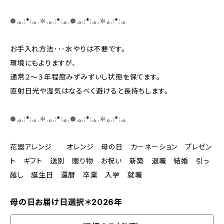
❁.｡.:*:.｡.✽.｡.:*:.｡.❁.｡.:*:.｡.✽｡.:*:.｡
お手入れ方法･･･水やりは不要です。
環境にもよりますが、
通常２～３年程度みずみずいし状態を保てます。
直射日光や湿気はなるべく避けると長持ちします。
❁.｡.:*:.｡.✽.｡.:*:.｡.❁.｡.:*:.｡.✽｡.:*:.｡
花器アレンジ オレンジ 母の日 カーネーション プレゼン
ト ギフト 送別 贈り物 お祝い 新築 退職 結婚 引っ
越し 誕生日 還暦 卒業 入学 就職
母の日お届け日選択＊2026年