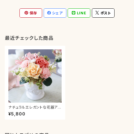
保存
シェア
LINE
ポスト
最近チェックした商品
ナチュラルエレガントな花器アレ
ンジメント＊オレンジ 母の日
¥5,800
ピンク グラデーション カーネー
ション プレゼント ギフト 送別 贈
り物 お祝い 新築 退職 結婚 引
っ越し 誕生日 還暦