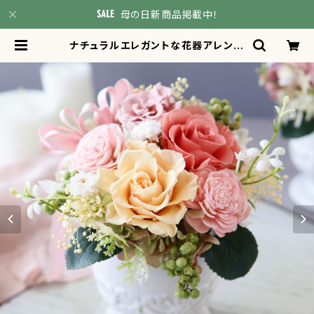
母の日新商品掲載中！
ナチュラルエレガントな花器アレンジ
メント＊オレンジ 母の日 ピンク グ
ラデーション カーネーション プレゼ
ント ギフト 送別 贈り物 お祝い 新築
退職 結婚 引っ越し 誕生日 還暦 | At
elier Orangery