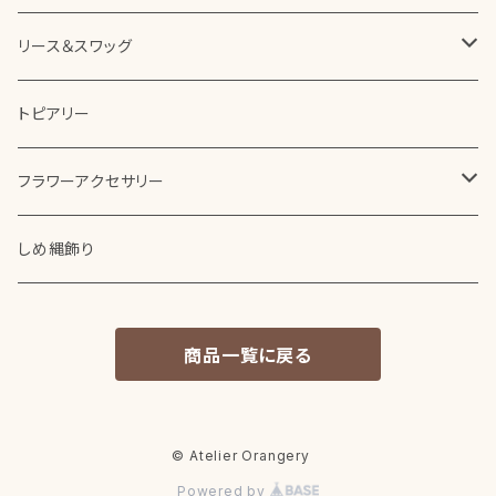
ボックスアレンジメント
リース＆スワッグ
花器を使ったアレンジメント
プリザーブドフラワー
トピアリー
その他アレンジメント
アーティフィシャルフラワー（造花）
フラワーアクセサリー
ドライフラワー
コサージュ
しめ縄飾り
商品一覧に戻る
© Atelier Orangery
Powered by