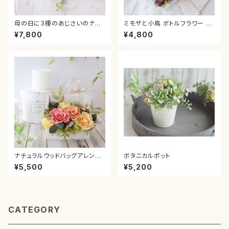
母の日に3種のあじさいのナチ
ミモザと小鳥 ボトルフラワー 春
ュラルリース 紫陽花 夏 サ
ギフト 送別 退職祝い 卒業 入学
¥7,800
¥4,800
マー あじさい 壁掛け 玄
引越し祝い 結婚祝い 新築祝い
関 新築祝い ドア飾り プレ
贈り物 可愛い ナチュラル ラベン
ゼント 贈り物 誕生日祝い
ダー アーティフィシャルフラワー
退職祝い おしゃれ ブルー
ユーカリ 母の日
造花 母の日 アジサイ
ナチュラルウッドバッグアレンジ
ボタニカルポット
タルトオレンジ カーネーション
¥5,500
¥5,200
ローズ 薔薇 お祝い 引っ越し祝
い 誕生日 ギフト 母の日プレゼ
ント 贈り物 結婚祝い 退職祝い
プリザーブドフラワー
CATEGORY