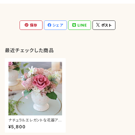
保存
シェア
LINE
ポスト
最近チェックした商品
ナチュラルエレガントな花器アレ
ンジメント エレガントピンク
¥5,800
母の日 カーネーション お祝
い 引っ越し祝い 誕生日 ギ