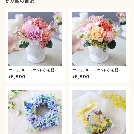
その他の商品
ナチュラルエレガントな花器アレ
ナチュラルエレガントな花器アレ
ンジメント＊ピンク 母の日 ピ
ンジメント＊オレンジ 母の日
¥5,800
¥5,800
ンク グラデーション カーネーシ
ピンク グラデーション カーネー
ョン プレゼント ギフト 送別 贈り
ション プレゼント ギフト 送別 贈
物 お祝い 新築 退職 結婚 引っ
り物 お祝い 新築 退職 結婚 引
越し 誕生日 還暦
っ越し 誕生日 還暦