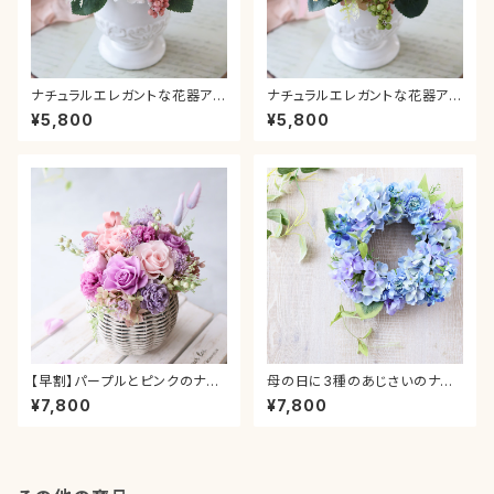
ナチュラルエレガントな花器アレ
ナチュラルエレガントな花器アレ
ンジメント＊ピンク 母の日 ピ
ンジメント＊オレンジ 母の日
¥5,800
¥5,800
ンク グラデーション カーネーシ
ピンク グラデーション カーネー
ョン プレゼント ギフト 送別 贈り
ション プレゼント ギフト 送別 贈
物 お祝い 新築 退職 結婚 引っ
り物 お祝い 新築 退職 結婚 引
越し 誕生日 還暦
っ越し 誕生日 還暦
【早割】パープルとピンクのナチ
母の日に3種のあじさいのナチ
ュラルバスケット 母の日 ピン
ュラルリース 紫陽花 夏 サ
¥7,800
¥7,800
ク グラデーション カーネーショ
マー あじさい 壁掛け 玄
ン プレゼント ギフト 送別 贈り
関 新築祝い ドア飾り プレ
物 お祝い 新築 退職 結婚 引っ
ゼント 贈り物 誕生日祝い
越し 誕生日 還暦 卒業 入学
退職祝い おしゃれ ブルー
造花 母の日 アジサイ