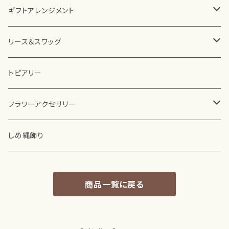
ギフトアレンジメント
ボックスアレンジメント
リース＆スワッグ
花器を使ったアレンジメント
プリザーブドフラワー
トピアリー
その他アレンジメント
アーティフィシャルフラワー（造花）
フラワーアクセサリー
ドライフラワー
コサージュ
しめ縄飾り
商品一覧に戻る