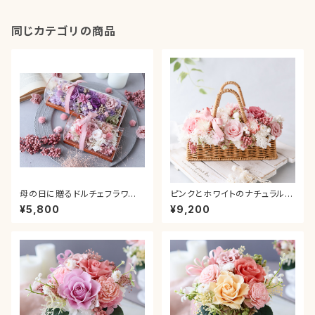
フト 母の日プレゼント 贈り
物 結婚祝い 退職祝い 両親
贈呈 還暦祝い
同じカテゴリの商品
母の日に贈るドルチェフラワー
ピンクとホワイトのナチュラルバ
ボックスアレンジ(S) ピンク
スケット 母の日 ピンク グラデ
¥5,800
¥9,200
ホワイト グラデーション 母の
ーション カーネーション プレゼ
日 カーネーション プレゼン
ント ギフト 送別 贈り物 お祝い
ト ギフト 送別 贈り物 お
新築 退職 結婚 引っ越し 誕生日
祝い 新築 退職 結婚 引っ
還暦 卒業 入学
越し 誕生日 還暦 卒業 入
学