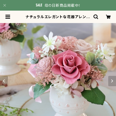
母の日新商品掲載中！
ナチュラルエレガントな花器アレンジ
メント エレガントピンク 母の日
カーネーション お祝い 引っ越し祝
い 誕生日 ギフト 母の日プレゼン
ト 贈り物 結婚祝い 退職祝い
両親贈呈 還暦祝い | Atelier Or
angery