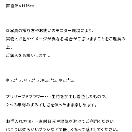
直径15×Ｈ15㎝
❁写真の撮り方やお使いのモニター環境により、
実物とお色やイメージが異なる場合がございますことをご理解の
上、
ご購入をお願いします 。
❁.｡.:*:.｡.✽.｡.:*:.｡.❁.｡.:*:.｡.✽｡.:*:.｡
プリザーブドフラワー･･･生花を加工し着色したもので、
２～３年間みずみずしさを保ったまま楽しめます。
お手入れ方法･･･直射日光や湿気を避けてご利用ください。
ほこりは柔らかいブラシなどで優しく払って落としてください。